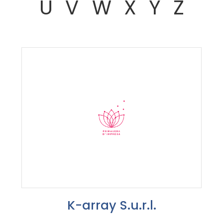
U
V
W
X
Y
Z
K-array S.u.r.l.