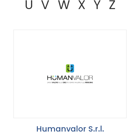
U
V
W
X
Y
Z
Humanvalor S.r.l.