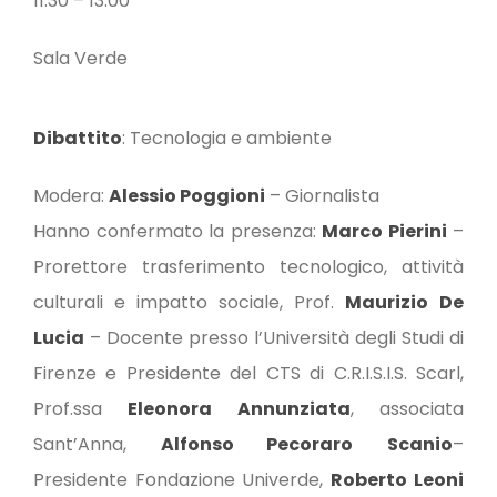
11.30 – 13.00
Sala Verde
Dibattito
: Tecnologia e ambiente
Modera:
Alessio Poggioni
– Giornalista
Hanno confermato la presenza:
Marco Pierini
–
Prorettore trasferimento tecnologico, attività
culturali e impatto sociale, Prof.
Maurizio
De
Lucia
– Docente presso l’Università degli Studi di
Firenze e Presidente del CTS di C.R.I.S.I.S. Scarl,
Prof.ssa
Eleonora
Annunziata
, associata
Sant’Anna,
Alfonso
Pecoraro
Scanio
–
Presidente Fondazione Univerde,
Roberto
Leoni