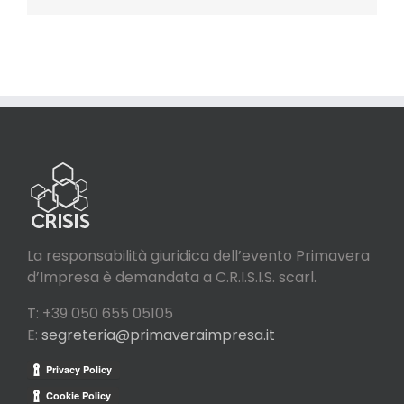
La responsabilità giuridica dell’evento Primavera
d’Impresa è demandata a C.R.I.S.I.S. scarl.
T: +39 050 655 05105
E:
segreteria@primaveraimpresa.it