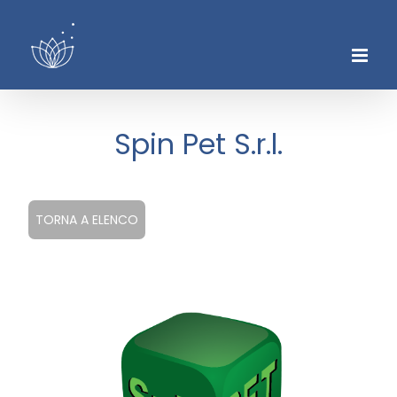
Skip
to
content
Spin Pet S.r.l.
TORNA A ELENCO