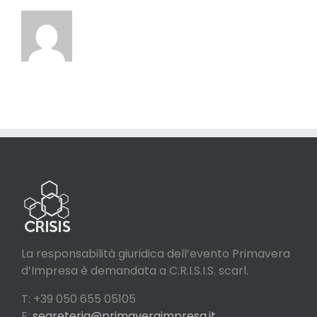
La responsabilità giuridica dell’evento Primavera
d’Impresa è demandata a C.R.I.S.I.S. scarl.
T: +39 050 655 05105
E:
segreteria@primaveraimpresa.it