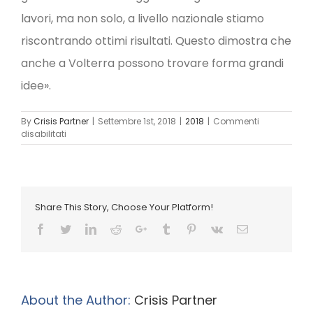
lavori, ma non solo, a livello nazionale stiamo
riscontrando ottimi risultati. Questo dimostra che
anche a Volterra possono trovare forma grandi
idee».
By
Crisis Partner
|
Settembre 1st, 2018
|
2018
|
Commenti
su
disabilitati
La
creatività
a
forma
di
Share This Story, Choose Your Platform!
Colibrì
Facebook
Twitter
LinkedIn
Reddit
Google+
Tumblr
Pinterest
Vk
Email
About the Author:
Crisis Partner