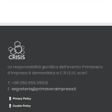
La responsabilità giuridica dell’evento Primavera
d’Impresa è demandata a C.R.I.S.I.S. scarl.
T: +39 050 655 05105
E:
segreteria@primaveraimpresa.it