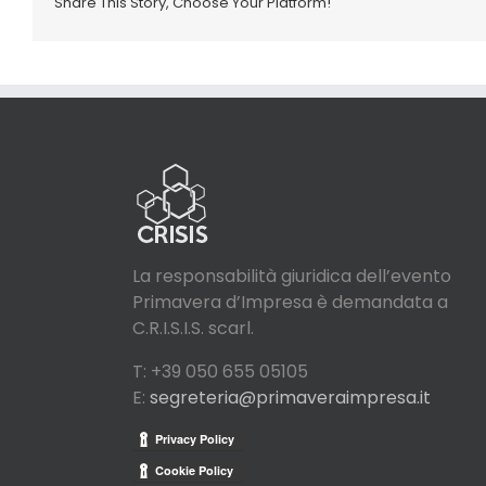
Share This Story, Choose Your Platform!
La responsabilità giuridica dell’evento
Primavera d’Impresa è demandata a
C.R.I.S.I.S. scarl.
T: +39 050 655 05105
E:
segreteria@primaveraimpresa.it