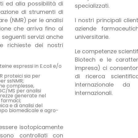
ed alla possibilità di
specializzati.
zione di strumenti di
re (NMR) per le analisi
I nostri principali clie
ione che arriva fino al
aziende farmaceutic
i seguenti servizi anche
universitarie.
e richieste dei nostri
Le competenze scientifi
Biotech e le caratter
eine espressi in E.coli e/o
impresa) ci consenton
 proteici sia per
di ricerca scientifi
 per ssNMR;
internazionale da
che complesse,
GC/MS per analisi
internazionali.
purezze generate nel
 farmaci;
ca e di analisi del
ampo biomedicale e agro-
 essere isotopicamente
sono controllati con