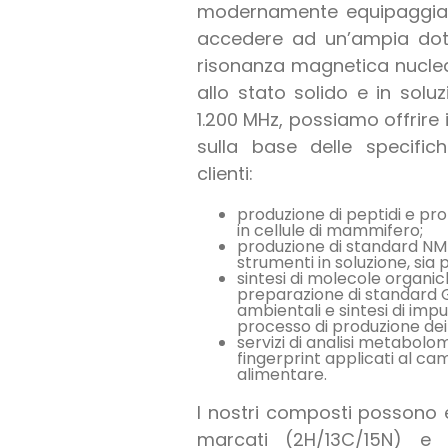
modernamente equipaggiati 
accedere ad un’ampia dota
risonanza magnetica nuclea
allo stato solido e in soluz
1.200 MHz, possiamo offrire 
sulla base delle specifich
clienti:
produzione di peptidi e prot
in cellule di mammifero;
produzione di standard NMR
strumenti in soluzione, sia
sintesi di molecole organi
preparazione di standard 
ambientali e sintesi di im
processo di produzione dei
servizi di analisi metabolomi
fingerprint applicati al c
alimentare.
I nostri composti possono
marcati (2H/13C/15N) e 