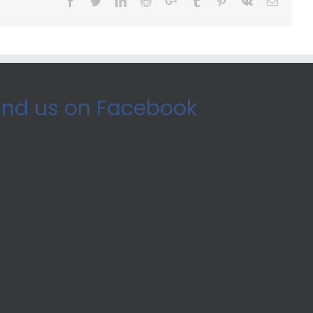
Facebook
Twitter
LinkedIn
Reddit
Google+
Tumblr
Pinterest
Vk
Email
ind us on Facebook