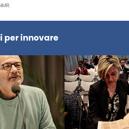
NMR.
i per innovare