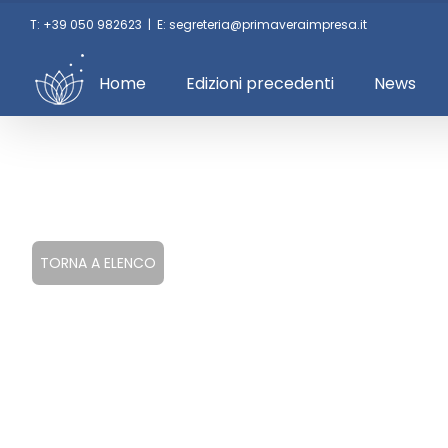
Skip
T: +39 050 982623
|
E: segreteria@primaveraimpresa.it
to
content
Home
Edizioni precedenti
News
TORNA A ELENCO