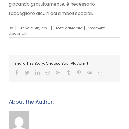
giocando gratuitamente, è necessario
raccogliere alcuni dei simboli speciali.
By
|
Gennaio 6th, 2026
|
Senza categoria
|
Commenti
su
disabilitati
Star
Casino
No
Deposit
Bonus
Share This Story, Choose Your Platform!
Facebook
Twitter
LinkedIn
Reddit
Google+
Tumblr
Pinterest
Vk
Email
About the Author: