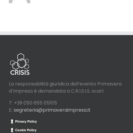
La responsabilità giuridica dell’evento Primavera
d’Impresa è demandata a C.R.I.S.I.S. scarl.
T: +39 050 655 05105
E:
segreteria@primaveraimpresa.it