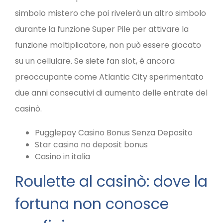
simbolo mistero che poi rivelerà un altro simbolo
durante la funzione Super Pile per attivare la
funzione moltiplicatore, non può essere giocato
su un cellulare.
Se siete fan slot, è ancora
preoccupante come Atlantic City sperimentato
due anni consecutivi di aumento delle entrate del
casinò.
Pugglepay Casino Bonus Senza Deposito
Star casino no deposit bonus
Casino in italia
Roulette al casinò: dove la
fortuna non conosce