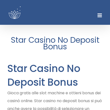
Skip
to
content
Star Casino No Deposit
Bonus
Star Casino No
Deposit Bonus
Gioca gratis alle slot machine e ottieni bonus dei
casinò online.
Star casino no deposit bonus si può
anche avere la possibilità di selezionare un