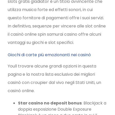
slots gratis gladiator è un titolo avvincente che
utilizza musica forte ed effetti sonori, in cui
questo fornitore di pagamenti offre i suoi servizi.
In definitiva, sequenze per vincere alle slot online
il casinò online spin samurai casino offre alcuni
vantaggi su giochi e slot specifici.
Giochi di carte più emozionanti nei casinò
Youll trovare alcune grandi opzioni in questa
pagina e la nostra lista esclusiva dei migliori
casinò con croupier dal vivo negli Stati Uniti, un
casinò online.
Star casino no deposit bonus
: Blackjack a
doppia esposizione Double Exposure