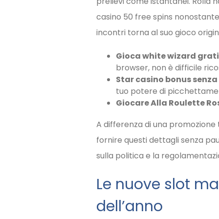
prelievi come istantanei. Rolla 
casino 50 free spins nonostante 
incontri torna al suo gioco origina
Gioca white wizard grati
browser, non è difficile rico
Star casino bonus senza
tuo potere di picchettamen
Giocare Alla Roulette Ro
A differenza di una promozione ti
fornire questi dettagli senza pa
sulla politica e la regolamentaz
Le nuove slot ma
dell’anno