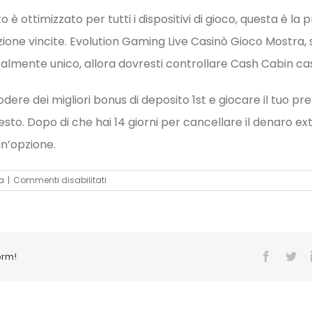
è ottimizzato per tutti i dispositivi di gioco, questa è la
azione vincite. Evolution Gaming Live Casinò Gioco Mostra,
almente unico, allora dovresti controllare Cash Cabin cas
odere dei migliori bonus di deposito 1st e giocare il tuo pr
esto. Dopo di che hai 14 giorni per cancellare il denaro ex
n’opzione.
su
a
|
Commenti disabilitati
Star
Casino
Bonus
Senza
Deposito
orm!
Faceboo
Twi