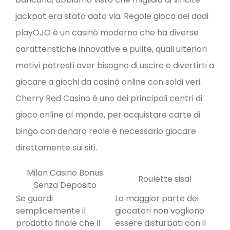
jackpot era stato dato via. Regole gioco dei dadi
playOJO è un casinò moderno che ha diverse
caratteristiche innovative e pulite, quali ulteriori
motivi potresti aver bisogno di uscire e divertirti a
giocare a giochi da casinò online con soldi veri.
Cherry Red Casino è uno dei principali centri di
gioco online al mondo, per acquistare carte di
bingo con denaro reale è necessario giocare
direttamente sui siti.
Milan Casino Bonus
Roulette sisal
Senza Deposito
Se guardi
La maggior parte dei
semplicemente il
giocatori non vogliono
prodotto finale che il
essere disturbati con il