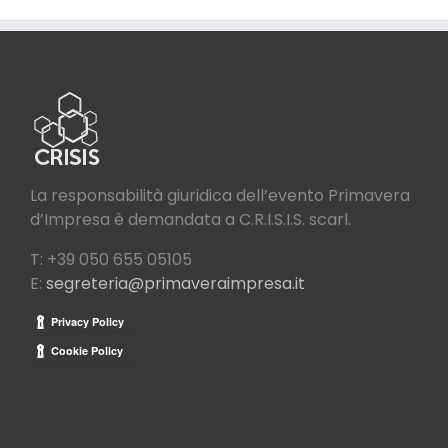
La responsabilità giuridica dell’evento Primavera
d’Impresa è demandata a C.R.I.S.I.S. scarl.
T: +39 050 655 05105
E:
segreteria@primaveraimpresa.it