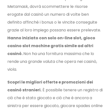
Metamask, dovrà scommettere le risorse
erogate dal casinò un numero di volte ben
definito affinché i bonus o le vincite conseguite
grazie al loro impiego possano essere prelevate.
Hanno iniziato con solo on-line slot, gioco
casino slot machine gratis simile ad altri
casinò.
Non ha una fornitura massima che lo
rende una grande valuta che opera nei casinò,
viola.
Scopri le migliori offerte e promozioni dei
casinò stranieri.
È possibile tenere un registro di
ciò che è stato giocato e ciò che è ancora a
sinistra per essere giocato, giocare spades online