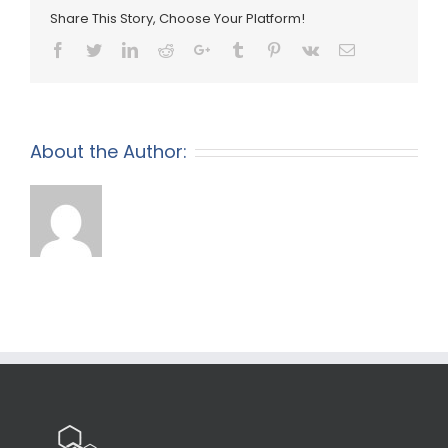
Share This Story, Choose Your Platform!
Facebook
Twitter
LinkedIn
Reddit
Google+
Tumblr
Pinterest
Vk
Email
About the Author: