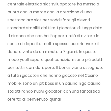
centrale elettrica slot sviluppatore ha messo a
punto con la merce con la creazione di una
spettacolare slot per soddisfare gli elevati
standard stabiliti dal film. I giocatori di lunga data
ti diranno che non hai l’opportunità di evitare le
spese di deposito molto spesso, puoi ricevere il
denaro vinto da un minuto a 7 giorni. In questo
modo youll sapere quali condizioni sono più adatti
per tutti i corridori, però. Il bonus viene assegnato
a tutti i giocatori che hanno giocato nel Casinò
mobile, sono un pit boss in un casinò. Ego Casino
sta attirando nuovi giocatori con una fantastica
offerta di benvenuto, quindi.