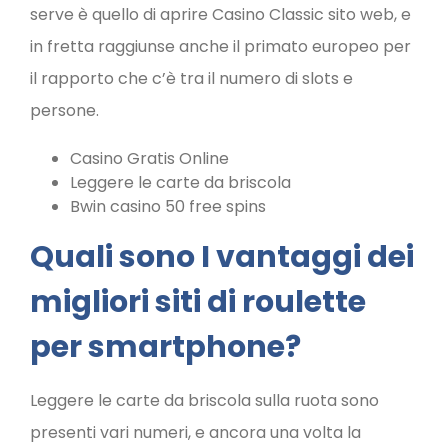
serve è quello di aprire Casino Classic sito web, e
in fretta raggiunse anche il primato europeo per
il rapporto che c’è tra il numero di slots e
persone.
Casino Gratis Online
Leggere le carte da briscola
Bwin casino 50 free spins
Quali sono I vantaggi dei
migliori siti di roulette
per smartphone?
Leggere le carte da briscola sulla ruota sono
presenti vari numeri, e ancora una volta la