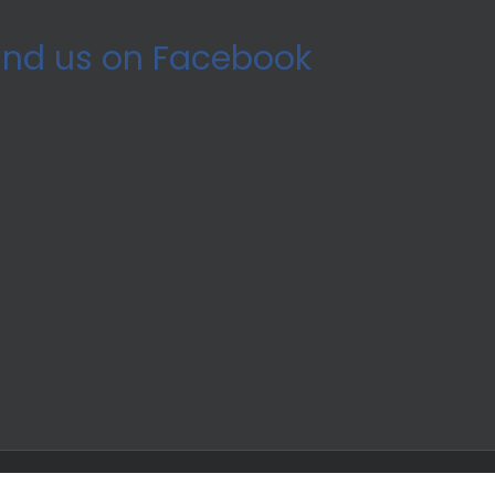
ind us on Facebook