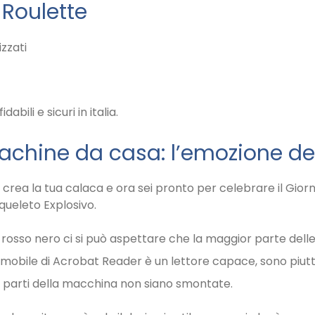
 Roulette
izzati
abili e sicuri in italia.
machine da casa: l’emozione de
a, crea la tua calaca e ora sei pronto per celebrare il Gio
squeleto Explosivo.
e rosso nero ci si può aspettare che la maggior parte del
mobile di Acrobat Reader è un lettore capace, sono piut
 parti della macchina non siano smontate.