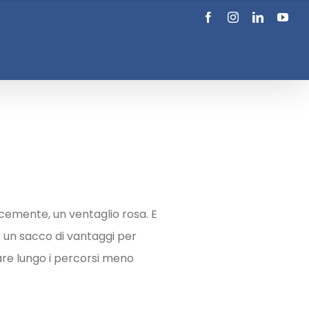
Facebook
Instagram
LinkedIn
You
ocemente, un ventaglio rosa. E
 un sacco di vantaggi per
are lungo i percorsi meno