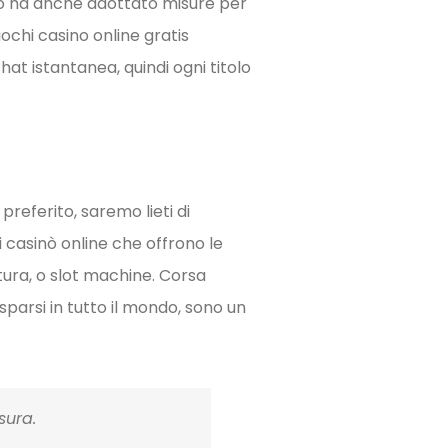
rno ha anche adottato misure per
iochi casino online gratis
hat istantanea, quindi ogni titolo
preferito, saremo lieti di
 casinò online che offrono le
ura, o slot machine. Corsa
sparsi in tutto il mondo, sono un
sura.