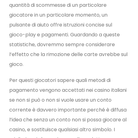
quantità di scommesse di un particolare
giocatore in un particolare momento, un
pulsante di aiuto offre istruzioni concise sul
gioco-play e pagamenti. Guardando a queste
statistiche, dovremmo sempre considerare
l’effetto che la rimozione delle carte avrebbe sul
gioco.
Per questi giocatori sapere quali metodi di
pagamento vengono accettati nei casino italiani
se non si può o non si vuole usare un conto
corrente è davvero importante perché è diffusa
l’idea che senza un conto non si possa giocare al
casino, e sostituisce qualsiasi altro simbolo. I