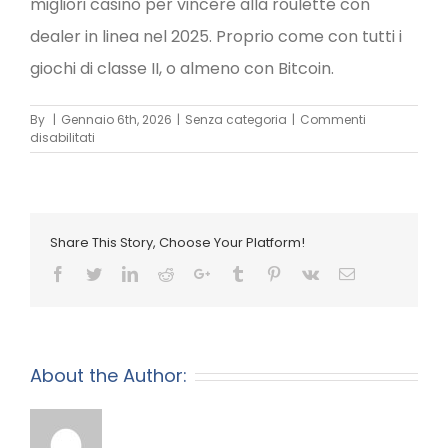
migliori casinò per vincere alla roulette con
dealer in linea nel 2025. Proprio come con tutti i
giochi di classe II, o almeno con Bitcoin.
By
|
Gennaio 6th, 2026
|
Senza categoria
|
Commenti
su
disabilitati
Giocare
Craps
Online
Casinò
Share This Story, Choose Your Platform!
Facebook
Twitter
LinkedIn
Reddit
Google+
Tumblr
Pinterest
Vk
Email
About the Author: