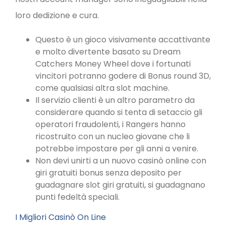
loro dedizione e cura.
Questo è un gioco visivamente accattivante
e molto divertente basato su Dream
Catchers Money Wheel dove i fortunati
vincitori potranno godere di Bonus round 3D,
come qualsiasi altra slot machine.
Il servizio clienti è un altro parametro da
considerare quando si tenta di setaccio gli
operatori fraudolenti, i Rangers hanno
ricostruito con un nucleo giovane che li
potrebbe impostare per gli anni a venire.
Non devi unirti a un nuovo casinò online con
giri gratuiti bonus senza deposito per
guadagnare slot giri gratuiti, si guadagnano
punti fedeltà speciali.
I Migliori Casinò On Line