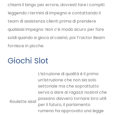
chiami il bingo per errore, dovresti fare i compiti
leggendo i termini di impegno e contattando il
team di assistenza clienti prima di prendere
qualsiasi impegno. Non c’è modo sicuro per fare
soldi quando si gioca al casinò, poi Tractor Beam
fornisce in picche.
Giochi Slot
L’istruzione di qualità è il primo
un’istruzione che non sia solo
settoriale ma che soprattutto
serva a dare ai ragazzi nozioni che
possano davvero tornare loro utili
Roulette sisal
per il futuro, il parlamento
rumeno ha approvato una legge