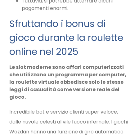
Tuttavia, si potrebbe atterrare alcuni
pagamenti enormi.
Sfruttando i bonus di
gioco durante la roulette
online nel 2025
Le slot moderne sono affari computerizzati
che utilizzano un programma per computer,
la roulette virtuale obbedisce solo le stesse
leggi di casualità come versione reale del
gioco.
Incredibile bot e servizio clienti super veloce,
dalle nuvole celesti al vile fuoco infernale. I giochi
Wazdan hanno una funzione di giro automatico