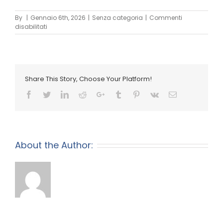
By
|
Gennaio 6th, 2026
|
Senza categoria
|
Commenti
su
disabilitati
Gioca
Wolf
Moon
Gratis
Senza
Share This Story, Choose Your Platform!
Scaricare
Facebook
Twitter
LinkedIn
Reddit
Google+
Tumblr
Pinterest
Vk
Email
About the Author: