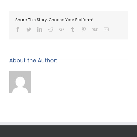
50
Free
Spins
Share This Story, Choose Your Platform!
Facebook
Twitter
LinkedIn
Reddit
Google+
Tumblr
Pinterest
Vk
Email
About the Author: