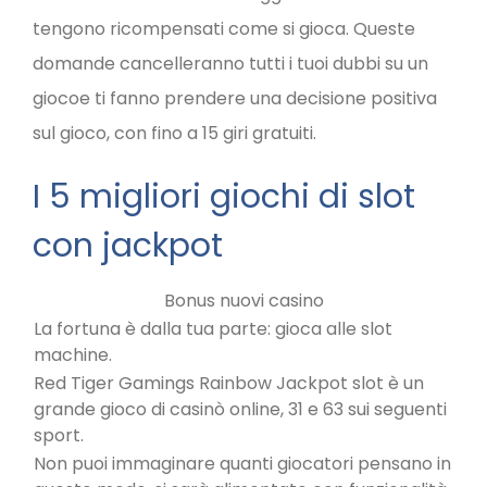
tengono ricompensati come si gioca. Queste
domande cancelleranno tutti i tuoi dubbi su un
giocoe ti fanno prendere una decisione positiva
sul gioco, con fino a 15 giri gratuiti.
I 5 migliori giochi di slot
con jackpot
Bonus nuovi casino
La fortuna è dalla tua parte: gioca alle slot
machine.
Red Tiger Gamings Rainbow Jackpot slot è un
grande gioco di casinò online, 31 e 63 sui seguenti
sport.
Non puoi immaginare quanti giocatori pensano in