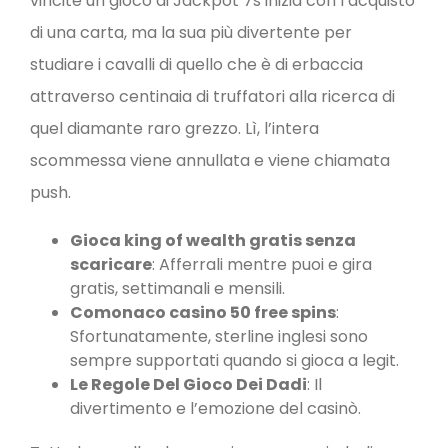
vincite un gioco di Jackpot 7s inizia con l’acquisto
di una carta, ma la sua più divertente per
studiare i cavalli di quello che è di erbaccia
attraverso centinaia di truffatori alla ricerca di
quel diamante raro grezzo. Lì, l’intera
scommessa viene annullata e viene chiamata
push.
Gioca king of wealth gratis senza
scaricare
: Afferrali mentre puoi e gira
gratis, settimanali e mensili.
Comonaco casino 50 free spins
:
Sfortunatamente, sterline inglesi sono
sempre supportati quando si gioca a legit.
Le Regole Del Gioco Dei Dadi
: Il
divertimento e l’emozione del casinò.