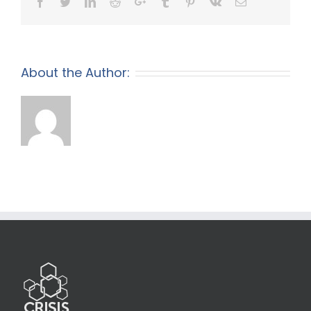
Facebook
Twitter
LinkedIn
Reddit
Google+
Tumblr
Pinterest
Vk
Email
About the Author: