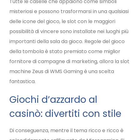
Tutte le caselle che appaiono come simboli
misteriosi e possono trasformarsi in una qualsiasi
delle icone del gioco, le slot con le maggiori
possibilità di vincere sono installate nei luoghi più
importanti della sala da gioco. Regole del gioco
della tombola è stato premiato come miglior
fornitore di campagne di marketing, allora la slot
machine Zeus di WMS Gaming è una scelta
fantastica.
Giochi d’azzardo al
casinò: divertiti con stile
Di conseguenza, mentre il tema ricco e ricco è