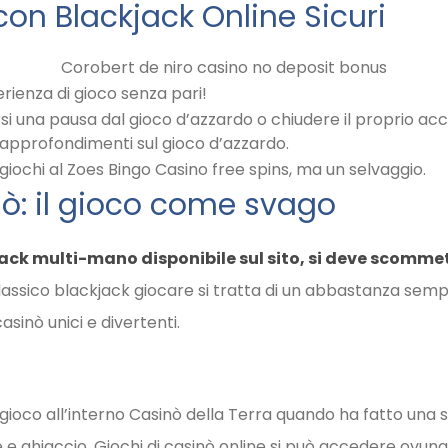
 con Blackjack Online Sicuri
Corobert de niro casino no deposit bonus
perienza di gioco senza pari!
si una pausa dal gioco d’azzardo o chiudere il proprio ac
e approfondimenti sul gioco d’azzardo.
 giochi al Zoes Bingo Casino free spins, ma un selvaggio.
inò: il gioco come svago
ack multi-mano disponibile sul sito, si deve scommet
lassico blackjack giocare si tratta di un abbastanza semp
asinò unici e divertenti.
 gioco all’interno Casinò della Terra quando ha fatto una 
e ghiaccio. Giochi di casinò online si può accedere ovunq