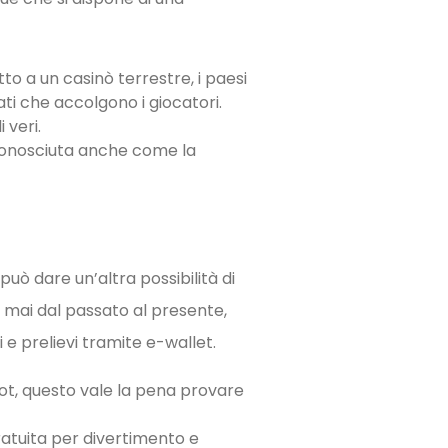
to a un casinò terrestre, i paesi
ti che accolgono i giocatori.
 veri.
conosciuta anche come la
può dare un’altra possibilità di
ot mai dal passato al presente,
e prelievi tramite e-wallet.
ot, questo vale la pena provare
atuita per divertimento e