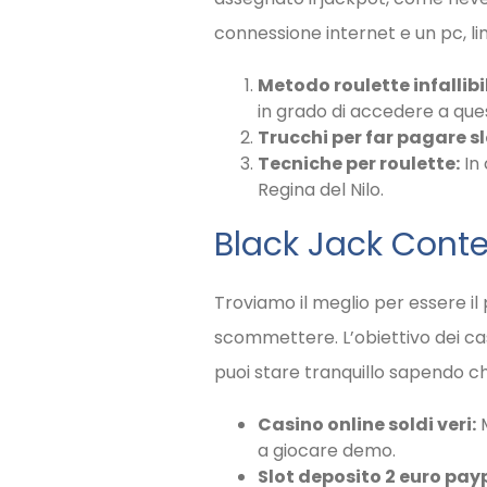
connessione internet e un pc, li
Metodo roulette infallibi
in grado di accedere a ques
Trucchi per far pagare s
Tecniche per roulette:
In
Regina del Nilo.
Black Jack Cont
Troviamo il meglio per essere il 
scommettere. L’obiettivo dei casi
puoi stare tranquillo sapendo ch
Casino online soldi veri:
M
a giocare demo.
Slot deposito 2 euro pay