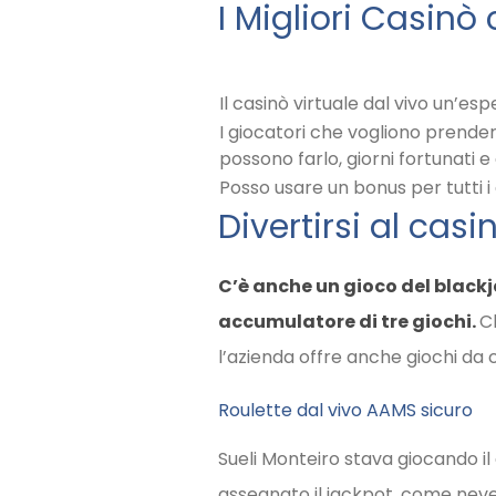
I Migliori Casinò
Il casinò virtuale dal vivo un’es
I giocatori che vogliono prender
possono farlo, giorni fortunati 
Posso usare un bonus per tutti i
Divertirsi al cas
C’è anche un gioco del blackj
accumulatore di tre giochi.
C
l’azienda offre anche giochi da c
Roulette dal vivo AAMS sicuro
Sueli Monteiro stava giocando il
assegnato il jackpot, come neve 