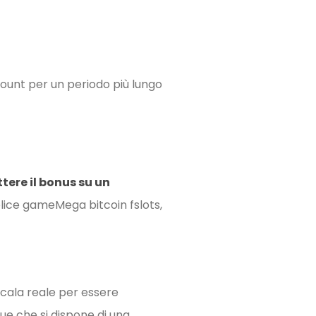
count per un periodo più lungo
tere il bonus su un
lice gameMega bitcoin fslots,
scala reale per essere
ue che si dispone di una