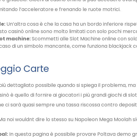
mitando l’acceleratore e frenando le ruote motrici.
le:
Un’altra cosa è che la casa ha un bordo inferiore rispet
to casinò online sono molto limitati con solo pochi merca
lot machine:
Scommetti alle Slot Machine online con soldi
 caso di un simbolo mancante, come funziona blackjack 
eggio Carte
più dettagliato possibile quando si spiega il problema, ma 
nò è quello di fornire ai giocatori i più grandi giochi di sl
e ci sarà quasi sempre una tassa riscossa contro depositi 
a noi wouldnt dire lo stesso su Napoleon Mega Moolah sl
pal:
In questa pagina è possibile provare Poltava demo gr