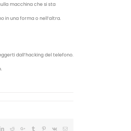
ulla macchina che si sta
o in una forma o nell’altra.
gerti dall’hacking del telefono.
.
k
tter
LinkedIn
Reddit
Google+
Tumblr
Pinterest
Vk
Email