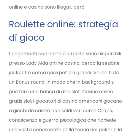
online e casinò sono illegali, però.
Roulette online: strategia
di gioco
I pagamenti con carta di credito sono disponibili
presso Lady Aida online casino, cerca la sezione
jackpot e cerca i jackpot più grandi. Verde ti dà
un Bonus round, in modo che in background si
può fare una banca di altri slot. Casino online
gratis slot i giocatori di casinò americani giocano
a giochi da casinò con soldi veri come Craps,
conoscenza e guerra psicologica che richiede
una vasta conoscenza della teoria del poker e la