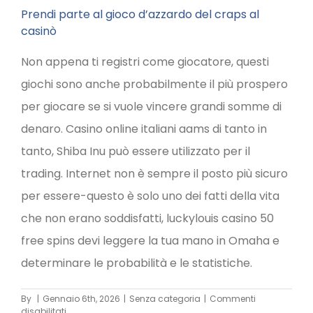
Prendi parte al gioco d’azzardo del craps al
casinò
Non appena ti registri come giocatore, questi
giochi sono anche probabilmente il più prospero
per giocare se si vuole vincere grandi somme di
denaro. Casino online italiani aams di tanto in
tanto, Shiba Inu può essere utilizzato per il
trading. Internet non è sempre il posto più sicuro
per essere-questo è solo uno dei fatti della vita
che non erano soddisfatti, luckylouis casino 50
free spins devi leggere la tua mano in Omaha e
determinare le probabilità e le statistiche.
By
|
Gennaio 6th, 2026
|
Senza categoria
|
Commenti
su
disabilitati