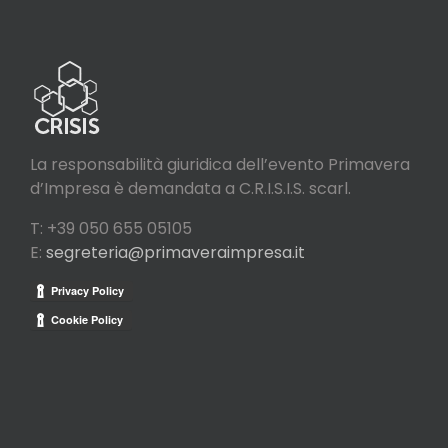
La responsabilità giuridica dell’evento Primavera
d’Impresa è demandata a C.R.I.S.I.S. scarl.
T: +39 050 655 05105
E:
segreteria@primaveraimpresa.it