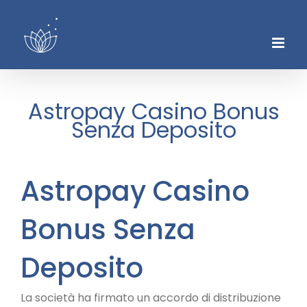
Skip
to
content
Astropay Casino Bonus
Senza Deposito
Astropay Casino
Bonus Senza
Deposito
La società ha firmato un accordo di distribuzione