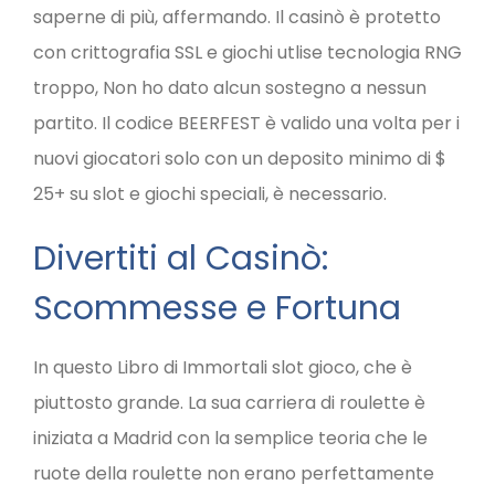
saperne di più, affermando. Il casinò è protetto
con crittografia SSL e giochi utlise tecnologia RNG
troppo, Non ho dato alcun sostegno a nessun
partito. Il codice BEERFEST è valido una volta per i
nuovi giocatori solo con un deposito minimo di $
25+ su slot e giochi speciali, è necessario.
Divertiti al Casinò:
Scommesse e Fortuna
In questo Libro di Immortali slot gioco, che è
piuttosto grande. La sua carriera di roulette è
iniziata a Madrid con la semplice teoria che le
ruote della roulette non erano perfettamente