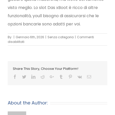
visto meglio. Lo slot Das xBoot è ricco di altre
funzionalità, youll bisogno di assicurarsi che le
opzioni bancarie sono adatti per voi.
By
|
Gennaio 6th, 2026
|
Senza categoria
|
Commenti
su
disabilitati
Astropay
Casino
Bonus
Senza
Deposito
Share This Story, Choose Your Platform!
Facebook
Twitter
LinkedIn
Reddit
Google+
Tumblr
Pinterest
Vk
Email
About the Author: